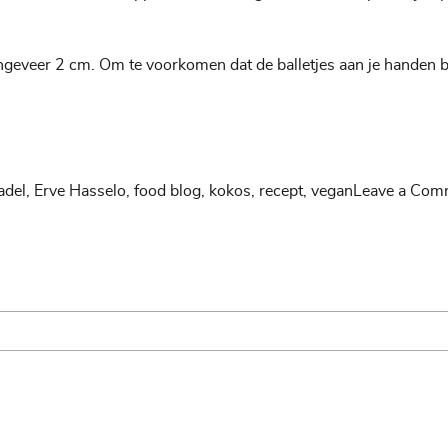
geveer 2 cm. Om te voorkomen dat de balletjes aan je handen bli
adel
,
Erve Hasselo
,
food blog
,
kokos
,
recept
,
vegan
Leave a Com