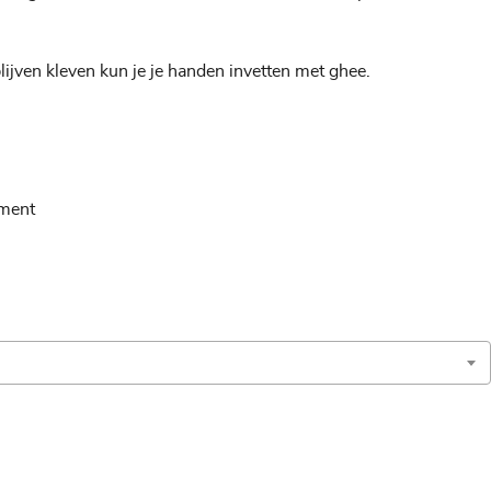
jven kleven kun je je handen invetten met ghee.
on
ment
Dadel
Bliss
Balletjes