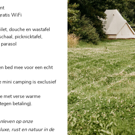
ent
gratis WiFi
let, douche en wastafel
haal, picknicktafel,
 parasol
t en bed mee voor een echt
 mini camping is exclusief
ce met verse warme
tegen betaling).
enleven op onze
uxe, rust en natuur in de