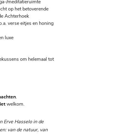
ga-/meditatieruimte
icht op het betoverende
de Achterhoek
a. verse eitjes en honing
en luxe
ekussens om helemaal tot
nachten
.
iet
welkom.
an Erve Hasselo in de
en: van de natuur, van