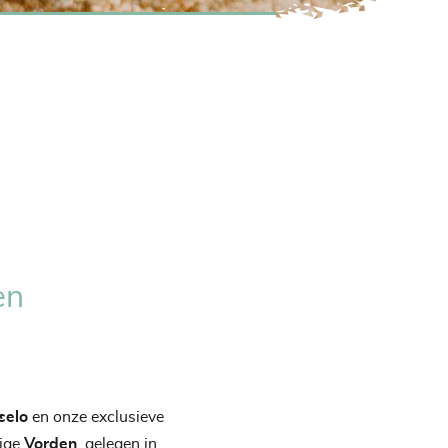
en
selo
en onze exclusieve
tige
Vorden
, gelegen in