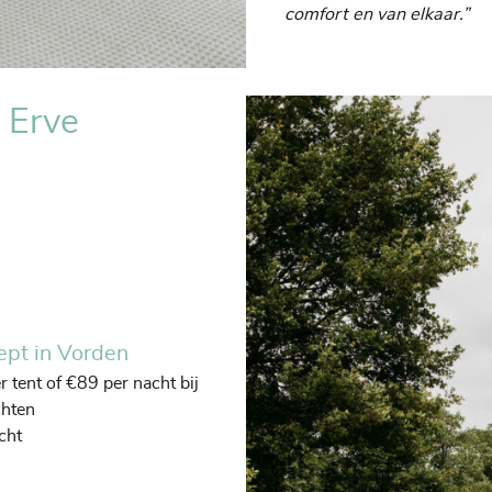
comfort en van elkaar.”
 Erve
pt in Vorden
r tent of €89 per nacht bij
chten
cht