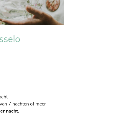
sselo
acht
jf van 7 nachten of meer
er nacht
.