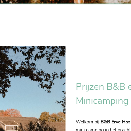
Prijzen B&B 
Minicamping
Welkom bij
B&B Erve Has
mini camping in het prach