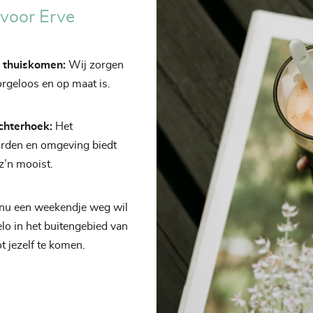
voor Erve
ls thuiskomen:
Wij zorgen
orgeloos en op maat is.
chterhoek:
Het
orden en omgeving biedt
z’n mooist.
 nu een weekendje weg wil
selo in het buitengebied van
t jezelf te komen.