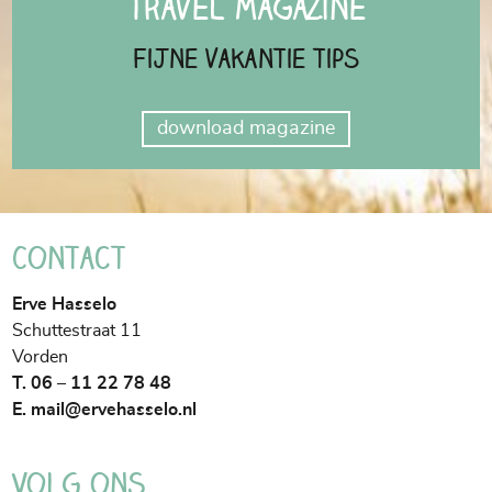
Travel Magazine
Fijne vakantie tips
download magazine
Contact
Erve Hasselo
Schuttestraat 11
Vorden
T. 06 – 11 22 78 48
E.
mail@ervehasselo.nl
Volg ons