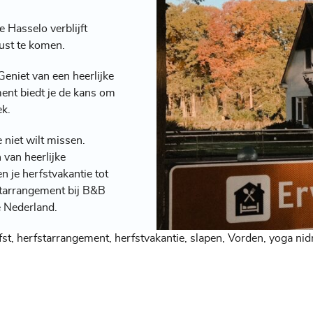
 Hasselo verblijft
ust te komen.
 Geniet van een heerlijke
ent biedt je de kans om
ek.
 niet wilt missen.
 van heerlijke
 je herfstvakantie tot
tarrangement
bij B&B
e Nederland.
fst
,
herfstarrangement
,
herfstvakantie
,
slapen
,
Vorden
,
yoga nid