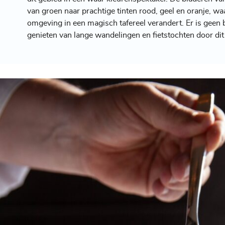
van groen naar prachtige tinten rood, geel en oranje, wa
omgeving in een magisch tafereel verandert. Er is geen b
genieten van lange wandelingen en fietstochten door di