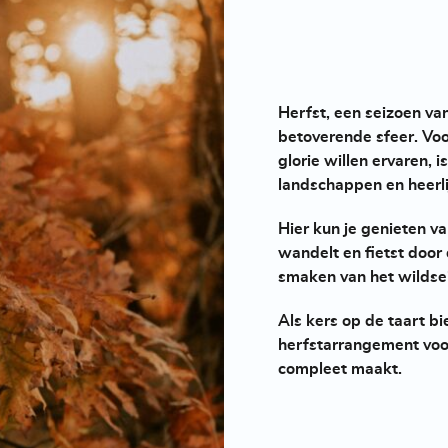
Herfst, een seizoen va
betoverende sfeer. Voo
glorie willen ervaren,
landschappen en heerlij
Hier kun je genieten v
wandelt en fietst door
smaken van het wildse
Als kers op de taart b
herfstarrangement
voo
compleet maakt.