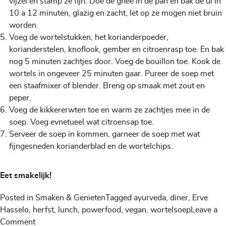
vijzel en stamp ze fijn. Doe de ghee in de pan en bak de ui in
10 a 12 minuten, glazig en zacht, let op ze mogen niet bruin
worden.
Voeg de wortelstukken, het korianderpoeder,
korianderstelen, knoflook, gember en citroenrasp toe. En bak
nog 5 minuten zachtjes door. Voeg de bouillon toe. Kook de
wortels in ongeveer 25 minuten gaar. Pureer de soep met
een staafmixer of blender. Breng op smaak met zout en
peper.
Voeg de kikkererwten toe en warm ze zachtjes mee in de
soep. Voeg evnetueel wat citroensap toe.
Serveer de soep in kommen, garneer de soep met wat
fijngesneden korianderblad en de wortelchips.
Eet smakelijk!
Posted in
Smaken & Genieten
Tagged
ayurveda
,
diner
,
Erve
Hasselo
,
herfst
,
lunch
,
powerfood
,
vegan
,
wortelsoep
Leave a
on
Comment