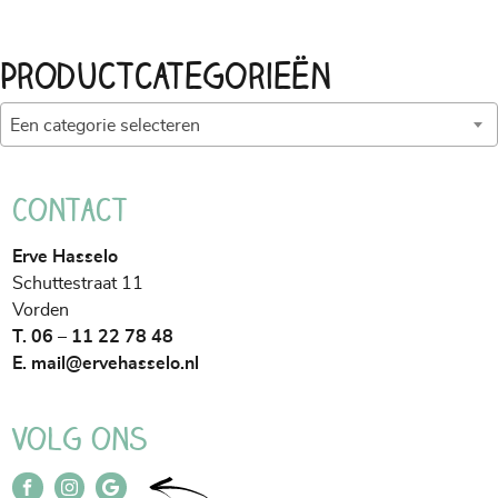
Voedende
Ayurvedische
Productcategorieën
wortelsoep
Een categorie selecteren
Contact
Erve Hasselo
Schuttestraat 11
Vorden
T. 06 – 11 22 78 48
E.
mail@ervehasselo.nl
Volg ons