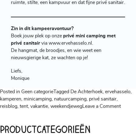
ruimte, stilte, een kampvuur en dat fijne privé sanitair.
Zin in dit kampeeravontuur?
Boek jouw plek op onze
privé mini camping met
privé sanitair
via
www.ervehasselo.nl
.
De hangmat, de broodjes, en wie weet een
nieuwsgierige kat, ze wachten op je!
Liefs,
Monique
Posted in
Geen categorie
Tagged
De Achterhoek
,
ervehasselo
,
kamperen
,
minicamping
,
natuurcamping
,
privé sanitair
,
on
reisblog
,
tent
,
vakantie
,
weekendjeweg
Leave a Comment
Mini
Campi
Productcategorieën
in
de