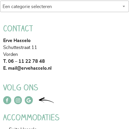
Achter
Een categorie selecteren
Contact
Erve Hasselo
Schuttestraat 11
Vorden
T. 06 – 11 22 78 48
E.
mail@ervehasselo.nl
Volg ons
Accommodaties