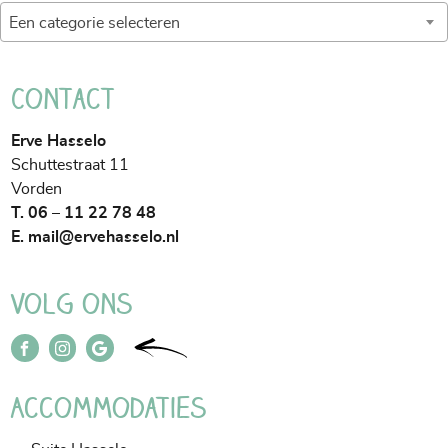
Achter
Een categorie selecteren
Contact
Erve Hasselo
Schuttestraat 11
Vorden
T. 06 – 11 22 78 48
E.
mail@ervehasselo.nl
Volg ons
Accommodaties