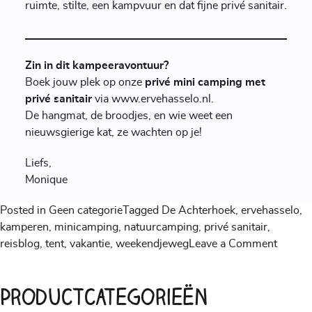
ruimte, stilte, een kampvuur en dat fijne privé sanitair.
Zin in dit kampeeravontuur?
Boek jouw plek op onze
privé mini camping met
privé sanitair
via
www.ervehasselo.nl
.
De hangmat, de broodjes, en wie weet een
nieuwsgierige kat, ze wachten op je!
Liefs,
Monique
Posted in
Geen categorie
Tagged
De Achterhoek
,
ervehasselo
,
kamperen
,
minicamping
,
natuurcamping
,
privé sanitair
,
on
reisblog
,
tent
,
vakantie
,
weekendjeweg
Leave a Comment
Mini
Campi
Productcategorieën
in
de