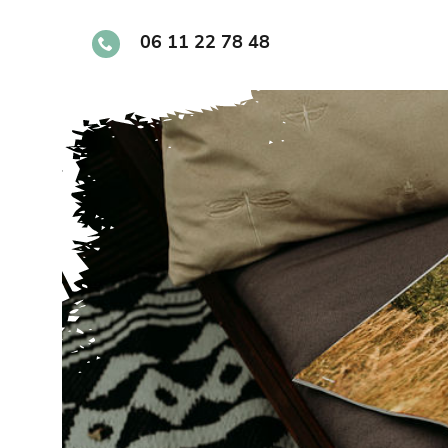
Skip
to
06 11 22 78 48
content