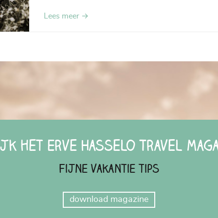
Lees meer →
ijk het Erve Hasselo Travel Maga
Fijne vakantie tips
download magazine