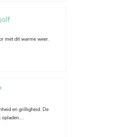
golf
hoor met dit warme weer.
?
nheid en grilligheid. De
nt opladen.…