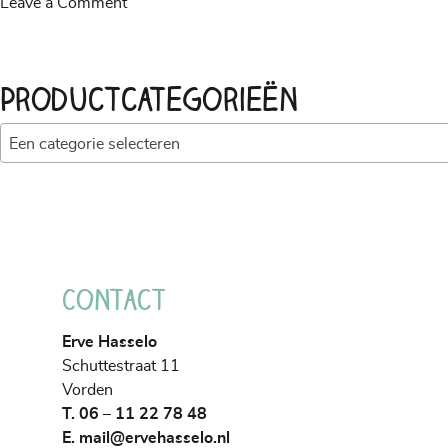
on
Leave a Comment
Herfstarrangement
Productcategorieën
Een categorie selecteren
Contact
Erve Hasselo
Schuttestraat 11
Vorden
T. 06 – 11 22 78 48
E.
mail@ervehasselo.nl