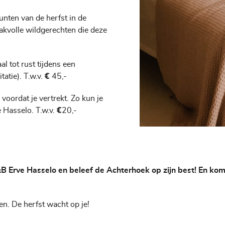
unten van de herfst in de
akvolle wildgerechten die deze
al tot rust tijdens een
atie). T.w.v.
€
45,-
voordat je vertrekt. Zo kun je
 Hasselo. T.w.v.
€
20,-
 Erve Hasselo en beleef de Achterhoek op zijn best! En kom g
en. De herfst wacht op je!