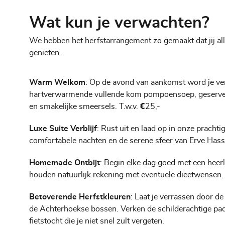
Wat kun je verwachten?
We hebben het herfstarrangement zo gemaakt dat jij al
genieten.
Warm Welkom
: Op de avond van aankomst word je v
hartverwarmende vullende kom pompoensoep, geserve
en smakelijke smeersels. T.w.v.
€
25,-
Luxe
Suite
Verblijf
: Rust uit en laad op in onze prachti
comfortabele nachten en de serene sfeer van Erve Hasse
Homemade Ontbijt
: Begin elke dag goed met een heerl
houden natuurlijk rekening met eventuele dieetwensen.
Betoverende Herfstkleuren
: Laat je verrassen door d
de Achterhoekse bossen. Verken de schilderachtige pad
fietstocht die je niet snel zult vergeten.