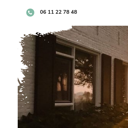
Skip
to
06 11 22 78 48
content