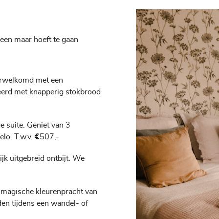
leen maar hoeft te gaan
erwelkomd met een
erd met knapperig stokbrood
ge suite. Geniet van 3
lo. T.w.v.
€
507,-
ijk uitgebreid ontbijt. We
e magische kleurenpracht van
en tijdens een wandel- of